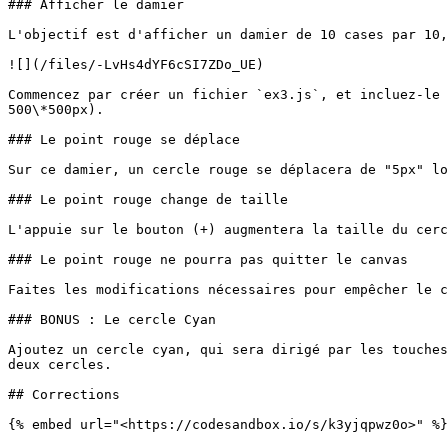
### Afficher le damier

L'objectif est d'afficher un damier de 10 cases par 10,
![](/files/-LvHs4dYF6cSI7ZDo_UE)

Commencez par créer un fichier `ex3.js`, et incluez-le 
500\*500px).

### Le point rouge se déplace

Sur ce damier, un cercle rouge se déplacera de "5px" lo
### Le point rouge change de taille

L'appuie sur le bouton (+) augmentera la taille du cerc
### Le point rouge ne pourra pas quitter le canvas

Faites les modifications nécessaires pour empêcher le c
### BONUS : Le cercle Cyan

Ajoutez un cercle cyan, qui sera dirigé par les touches
deux cercles.

## Corrections

{% embed url="<https://codesandbox.io/s/k3yjqpwz0o>" %}
