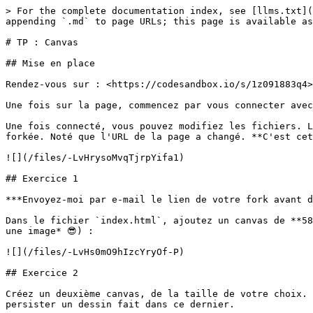
> For the complete documentation index, see [llms.txt](
appending `.md` to page URLs; this page is available as
# TP : Canvas

## Mise en place

Rendez-vous sur : <https://codesandbox.io/s/1z091883q4>

Une fois sur la page, commencez par vous connecter avec
Une fois connecté, vous pouvez modifiez les fichiers. L
forkée. Noté que l'URL de la page a changé. **C'est cet
![](/files/-LvHrysoMvqTjrpYifa1)

## Exercice 1

***Envoyez-moi par e-mail le lien de votre fork avant d
Dans le fichier `index.html`, ajoutez un canvas de **58
une image* 😎) :

![](/files/-LvHs0mO9hIzcYryOf-P)

## Exercice 2

Créez un deuxième canvas, de la taille de votre choix. 
persister un dessin fait dans ce dernier.
